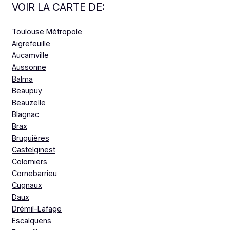
VOIR LA CARTE DE:
Toulouse Métropole
Aigrefeuille
Aucamville
Aussonne
Balma
Beaupuy
Beauzelle
Blagnac
Brax
Bruguières
Castelginest
Colomiers
Cornebarrieu
Cugnaux
Daux
Drémil-Lafage
Escalquens