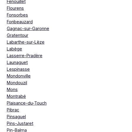
Fenouillet
Flourens
Fonsorbes
Fonbeauzard
Gagnac-sur-Garonne
Gratentour
Labarthe-sur-Lèze
Labège
Lasserre-Pradère
Launaguet
Lespinasse
Mondonville
Mondouzil
Mons
Montrabé
Plaisance-du-Touch
Pibrac
Pinsaguel
Pins-Justaret
Pin-Balma