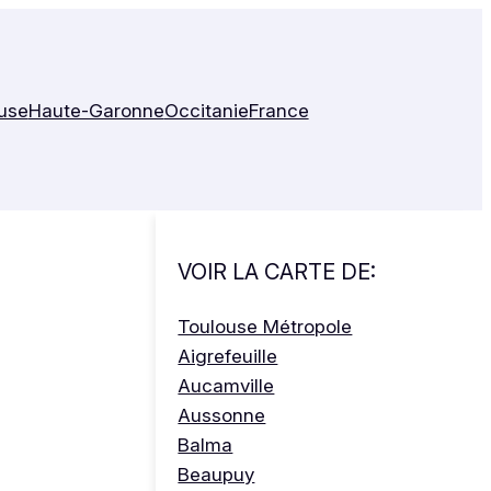
use
Haute-Garonne
Occitanie
France
VOIR LA CARTE DE:
Toulouse Métropole
Aigrefeuille
Aucamville
Aussonne
Balma
Beaupuy