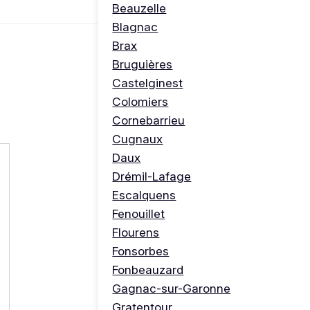
Beauzelle
Blagnac
Brax
Bruguières
Castelginest
Colomiers
Cornebarrieu
Cugnaux
Daux
Drémil-Lafage
Escalquens
Fenouillet
Flourens
Fonsorbes
Fonbeauzard
Gagnac-sur-Garonne
Gratentour