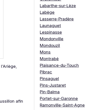
Labarthe-sur-Lèze
Labège
Lasserre-Pradère
Launaguet
Lespinasse
Mondonville
Mondouzil
Mons
Montrabé
Plaisance-du-Touch
l’Ariège,
Pibrac
Pinsaguel
Pins-Justaret
Pin-Balma
Portet-sur-Garonne
ssillon afin
Ramonville-Saint-Agne