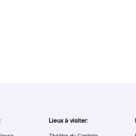
:
Lieux à visiter:
ulouse
Théâtre du Capitole