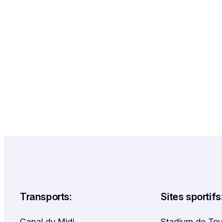
Transports:
Sites sportifs
Canal du Midi
Stadium de To