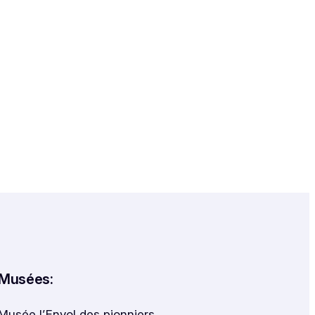
Musées:
Musée l’Envol des pionniers