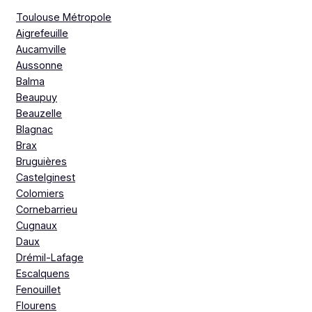
Toulouse Métropole
Aigrefeuille
Aucamville
Aussonne
Balma
Beaupuy
Beauzelle
Blagnac
Brax
Bruguières
Castelginest
Colomiers
Cornebarrieu
Cugnaux
Daux
Drémil-Lafage
Escalquens
Fenouillet
Flourens