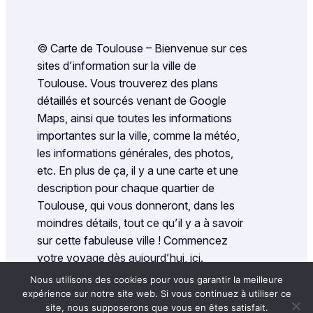
© Carte de Toulouse – Bienvenue sur ces
sites d’information sur la ville de
Toulouse. Vous trouverez des plans
détaillés et sourcés venant de Google
Maps, ainsi que toutes les informations
importantes sur la ville, comme la météo,
les informations générales, des photos,
etc. En plus de ça, il y a une carte et une
description pour chaque quartier de
Toulouse, qui vous donneront, dans les
moindres détails, tout ce qu’il y a à savoir
sur cette fabuleuse ville ! Commencez
votre voyage dès aujourd’hui, ici.
Nous utilisons des cookies pour vous garantir la meilleure
expérience sur notre site web. Si vous continuez à utiliser ce
Politique de confidentialité
|
Contact
site, nous supposerons que vous en êtes satisfait.