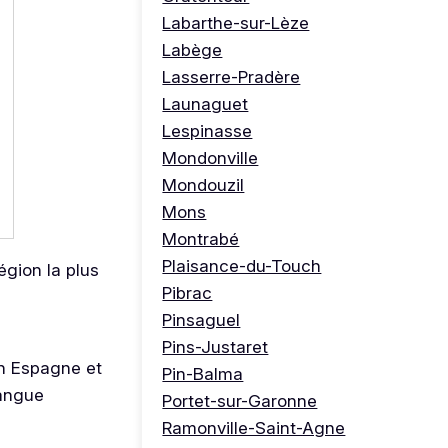
Labarthe-sur-Lèze
Labège
Lasserre-Pradère
Launaguet
Lespinasse
Mondonville
Mondouzil
Mons
Montrabé
Plaisance-du-Touch
égion la plus
Pibrac
Pinsaguel
Pins-Justaret
en Espagne et
Pin-Balma
langue
Portet-sur-Garonne
Ramonville-Saint-Agne