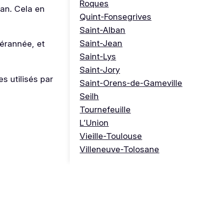
Roques
an. Cela en
Quint-Fonsegrives
Saint-Alban
Saint-Jean
térannée, et
Saint-Lys
Saint-Jory
s utilisés par
Saint-Orens-de-Gameville
Seilh
Tournefeuille
L’Union
Vieille-Toulouse
Villeneuve-Tolosane