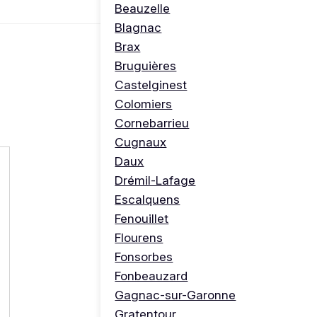
Beauzelle
Blagnac
Brax
Bruguières
Castelginest
Colomiers
Cornebarrieu
Cugnaux
Daux
Drémil-Lafage
Escalquens
Fenouillet
Flourens
Fonsorbes
Fonbeauzard
Gagnac-sur-Garonne
Gratentour