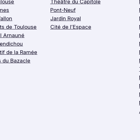
ulouse
Théâtre du Capitole
imes
Pont-Neuf
allon
Jardin Royal
rts de Toulouse
Cité de l’Espace
l Arnauné
Bendichou
if de la Ramée
s du Bazacle