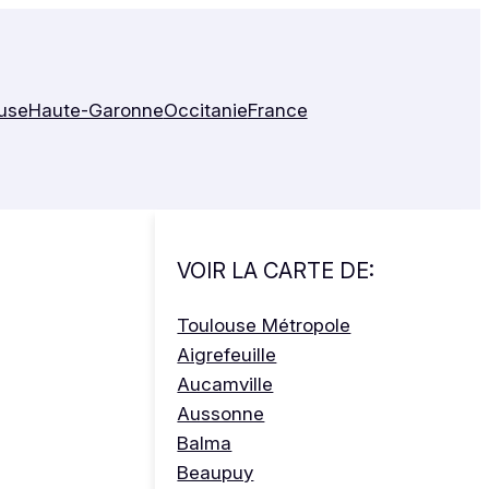
use
Haute-Garonne
Occitanie
France
VOIR LA CARTE DE:
Toulouse Métropole
Aigrefeuille
Aucamville
Aussonne
Balma
Beaupuy