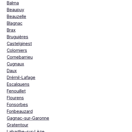
Balma
Beaupuy
Beauzelle
Blagnac
Brax
Bruguières
Castelginest
Colomiers
Cornebarrieu
Cugnaux
Daux
Drémil-Lafage
Escalquens
Fenouillet
Flourens
Fonsorbes
Fonbeauzard
Gagnac-sur-Garonne
Gratentour
Labarthe-sur-Lèze